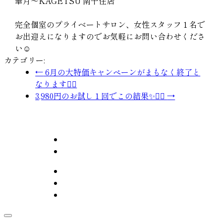
華月〜KAGETSU 南千住店
完全個室のプライベートサロン、女性スタッフ１名で
お出迎えになりますのでお気軽にお問い合わせくださ
い☺️
カテゴリー:
←
6月の大特価キャンペーンがまもなく終了と
なります🙇‍♂️
3,980円のお試し１回でこの結果✨💆‍♀️
→
華月〜KAGETSU 南千住店
東京都台東区清川2
070-9069-4175
HOME
MENU
CONTACT