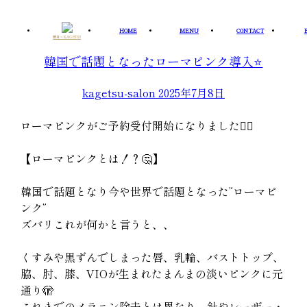
Skip
to
HOME
MENU
CONTACT
華月〜KAGETSU
content
韓国で話題となったローマピンク導入⭐️
kagetsu-salon
2025年7月8日
ローマピンクがご予約受付開始になりました🙆‍♂️
【ローマピンクとは！？🤔】
韓国で話題となり今や世界で話題となった”ローマピ
ンク”
ズバリこれが何かと言うと、、
くすみや黒ずんでしまった唇、乳輪、バストトップ、
脇、肘、膝、VIOが生まれたまんまの淡いピンクに元
通り🫣
これまでのメラニン除去とは異なり、針やレーザー・