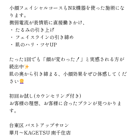
小顔フェイシャルコースもNR機器を使った施術にな
ります。
微弱電流が表情筋に直接働きかけ、
・ たるみの引き上げ
・ フェイスラインの引き締め
・ 肌のハリ・ツヤUP
たった1回でも「顔が変わった！」と実感される方が
続出中
肌の奥から引き締まる、小顔効果をぜひ体感してくだ
さい
初回お試し(カウンセリング付き)
お客様の理想、お客様に合ったプランが見つかりま
す。
台東区 バストアップサロン
華月～KAGETSU 南千住店