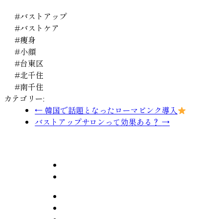
#バストアップ
#バストケア
#痩身
#小顔
#台東区
#北千住
#南千住
カテゴリー:
←
韓国で話題となったローマピンク導入
バストアップサロンって効果ある？
→
華月〜KAGETSU 南千住店
東京都台東区清川2
070-9069-4175
HOME
MENU