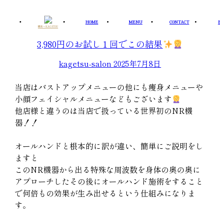
Skip
to
HOME
MENU
CONTACT
華月〜KAGETSU
content
3,980円のお試し１回でこの結果
kagetsu-salon
2025年7月8日
当店はバストアップメニューの他にも痩身メニューや
小顔フェイシャルメニューなどもございます
他店様と違うのは当店で扱っている世界初のNR機
器！！
オールハンドと根本的に訳が違い、簡単にご説明をし
ますと
このNR機器から出る特殊な周波数を身体の奥の奥に
アプローチしたその後にオールハンド施術をすること
で何倍もの効果が生み出せるという仕組みになりま
す。