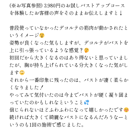
(※お写真参照) 3,980円のお試しバストアップコース
を体験したお客様の声をそのままお伝えしますと↓
普段使っていなかったデコルテの筋肉が動かされたと
いうイメージ
姿勢が良くなった気もしますが、デコルテがバストを
上に引っ張っているような感覚？
初回だから大きくなるのはあり得ないと思っていまし
たが、胸が持ち上げられている分大きくなった気がし
ます
それから一番印象に残ったのは、バストが凄く柔らか
くなりました！
やってみて気付いたのは今までバストが硬く凝り固ま
っていたのかもしれなということ
信じられないほどふわふわになって嬉しかったです
続ければ大きくて綺麗なバストになるんだろうなーと
いうのも1回の施術で感じました。